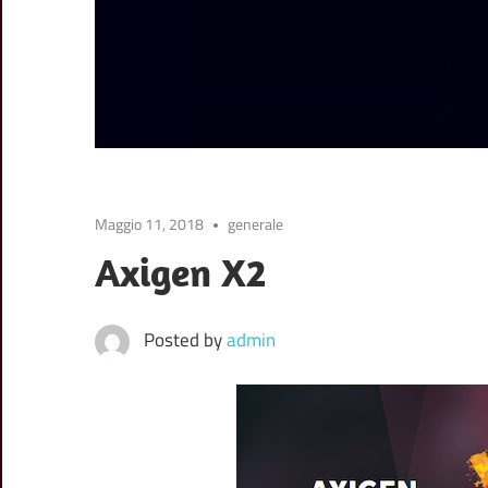
posta,
calendario
e
Maggio 11, 2018
generale
Axigen X2
collaborazione
Posted by
admin