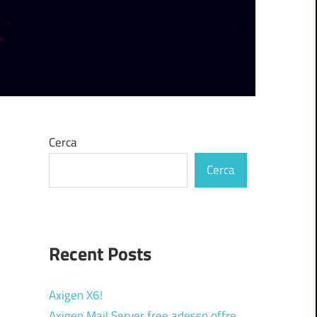
Cerca
Cerca
Recent Posts
Axigen X6!
Axigen Mail Server free adesso offre