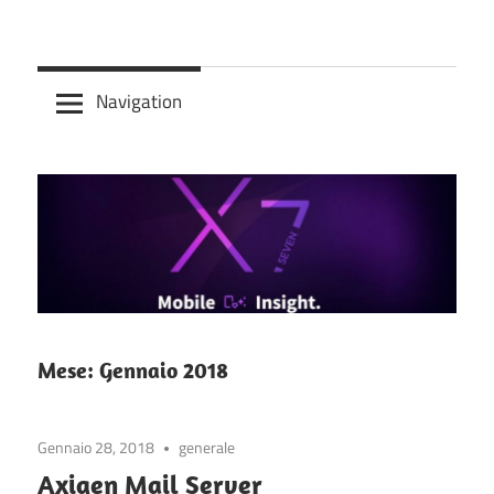
Skip
to
Axigen
content
Navigation
MailServer
–
server
di
Mese:
Gennaio 2018
posta,
Gennaio 28, 2018
generale
calendario
Axigen Mail Server